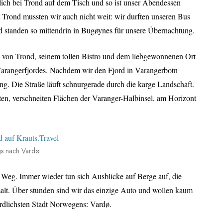
lich bei Trond auf dem Tisch und so ist unser Abendessen
 Trond mussten wir auch nicht weit: wir durften unseren Bus
d standen so mittendrin in Bugøynes für unsere Übernachtung.
von Trond, seinem tollen Bistro und dem liebgewonnenen Ort
arangerfjordes. Nachdem wir den Fjord in Varangerbotn
ng. Die Straße läuft schnurgerade durch die karge Landschaft.
iten, verschneiten Flächen der Varanger-Halbinsel, am Horizont
egs nach Vardø
Weg. Immer wieder tun sich Ausblicke auf Berge auf, die
malt. Über stunden sind wir das einzige Auto und wollen kaum
ördlichsten Stadt Norwegens: Vardø.