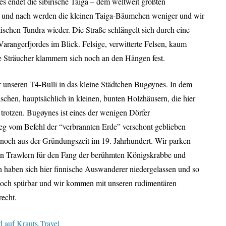
es endet die sibirische Taiga – dem weltweit größten
und nach werden die kleinen Taiga-Bäumchen weniger und wir
tischen Tundra wieder. Die Straße schlängelt sich durch eine
arangerfjordes im Blick. Felsige, verwitterte Felsen, kaum
 Sträucher klammern sich noch an den Hängen fest.
r unseren T4-Bulli in das kleine Städtchen Bugøynes. In dem
chen, hauptsächlich in kleinen, bunten Holzhäusern, die hier
 trotzen. Bugøynes ist eines der wenigen Dörfer
g vom Befehl der “verbrannten Erde” verschont geblieben
 noch aus der Gründungszeit im 19. Jahrhundert. Wir parken
en Trawlern für den Fang der berühmten Königskrabbe und
h haben sich hier finnische Auswanderer niedergelassen und so
te noch spürbar und wir kommen mit unseren rudimentären
recht.