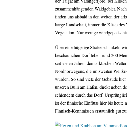
der Taiga: am Varangerfjord, bei Kirken
zusammenhängenden Waldgebiet. Nach 
finden uns alsbald in den weiten der ark
karge Landschaft, immer die Küste des V
Vegetation. Nur wenige windgepeitschte
Über eine hügelige Straße schaukeln wi
beschaulichen Dorf leben rund 200 Mens
seit vielen Jahren dem arktischen Wetter
Nordnorwegens, die im zweiten Weltkrie
wurden. So sind viele der Gebäude hier
unseren Bulli am Hafen, direkt neben d
schlendern durch das Dorf. Ursprünglic
ist der finnische Einfluss hier bis heu
Finnisch-Kenntnissen erstaunlich gut zu